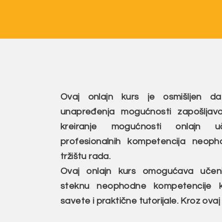
Ovaj onlajn kurs je osmišljen da
unapređenja mogućnosti zapošljav
kreiranje mogućnosti onlajn 
profesionalnih kompetencija neop
tržištu rada.
Ovaj onlajn kurs omogućava uče
steknu neophodne kompetencije kr
savete i praktične tutorijale. Kroz ovaj 