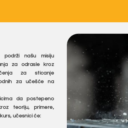
 podrži našu misiju
anja za odrasle kroz
učenja za sticanje
hodnih za učešće na
nicima da postepeno
oz teoriju, primere,
kurs, učesnici će: