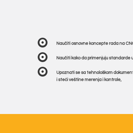
Naučiti osnovne koncepte rada na CNC 
Naučiti kako da primenjuju standarde u
Upoznati se sa tehnološkom dokumenta
i steći veštine merenja i kontrole,