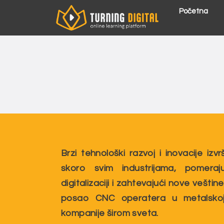
Пређи
Početna
на
садржај
Brzi tehnološki razvoj i inovacije izvrš
skoro svim industrijama, pomeraj
digitalizaciji i zahtevajući nove veštin
posao CNC operatera u metalskoj i
kompanije širom sveta.