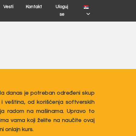
Vesti
Kontakt
Uloguj
se
la danas je potreban određeni skup
 veština, od korišćenja softverskih
nja radom na mašinama. Upravo to
ma vama koji želite na naučite ovaj
i onlajn kurs.