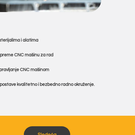
erijalima i alatima
ripreme CNC mašinu za rad
upravljanje CNC mašinom
spostave kvalitetno i bezbedno radno okruženje.
Sledeća