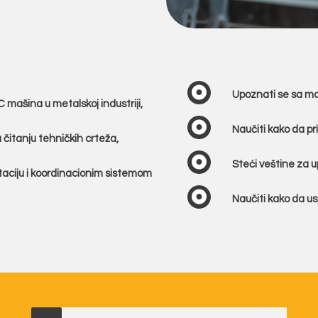
Upoznati se sa mat
mašina u metalskoj industriji,
Naučiti kako da p
 čitanju tehničkih crteža,
Steći veštine za 
ciju i koordinacionim sistemom
Naučiti kako da u