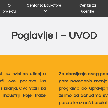
O
Centar za Edukatore
Centar za
projektu
učenike
Poglavlje I – UVOD
ili su ozbiljan uticaj u
Za obavljanje ovog pos
ući sve poslove ka
gore navedenih znanja i
e i znanja. Ovo važi i za
programa do upravlja
ndustriji koje traže
želimo da ponudimo svi
posao kroz naš besplatn