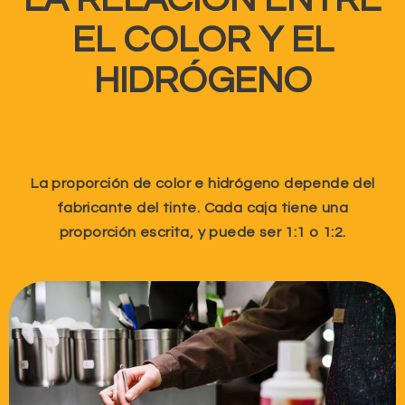
EL COLOR Y EL
HIDRÓGENO
La proporción de color e hidrógeno depende del
fabricante del tinte. Cada caja tiene una
proporción escrita, y puede ser 1:1 o 1:2.