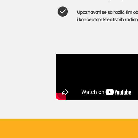
Upoznavati se sa različitim 
i konceptom kreativnih radion