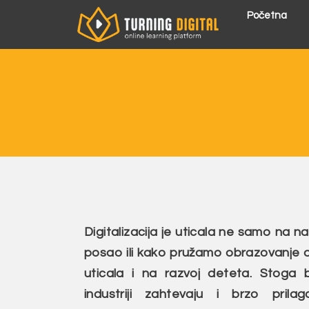
Пређи
Početna
на
садржај
Digitalizacija je uticala ne samo na na
posao ili kako pružamo obrazovanje odr
uticala i na razvoj deteta. Stoga
industriji zahtevaju i brzo pril