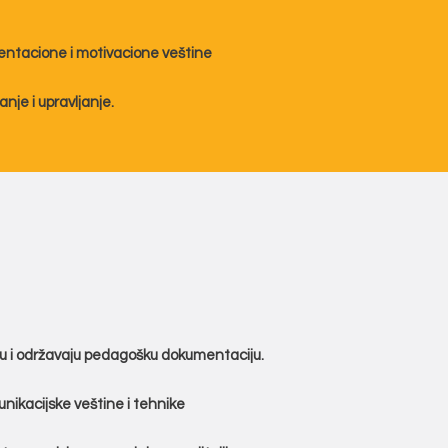
entacione i motivacione veštine
anje i upravljanje.
iju i održavaju pedagošku dokumentaciju.
nikacijske veštine i tehnike