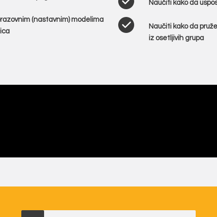
Naučiti kako da uspo
obrazovnim (nastavnim) modelima
Naučiti kako da pruže
ica
iz osetljivih grupa