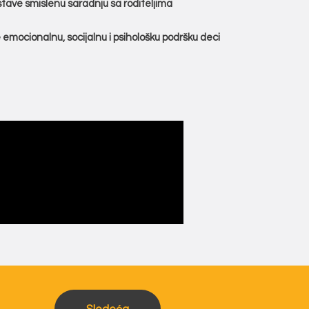
stave smislenu saradnju sa roditeljima
 emocionalnu, socijalnu i psihološku podršku deci