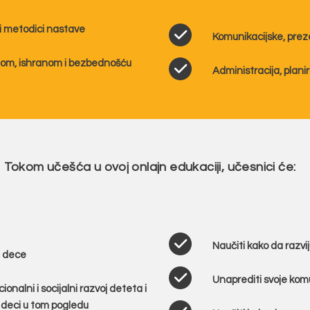
 i metodici nastave
Komunikacijske, prez
gom, ishranom i bezbednošću
Administracija, planir
Tokom učešća u ovoj onlajn edukaciji, učesnici će:
Naučiti kako da razv
m dece
Unaprediti svoje komu
ionalni i socijalni razvoj deteta i
 deci u tom pogledu