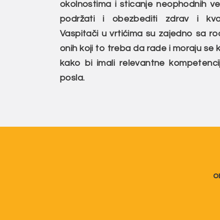
okolnostima i sticanje neophodnih veš
podržati i obezbediti zdrav i kva
Vaspitači u vrtićima su zajedno sa r
onih koji to treba da rade i moraju se
kako bi imali relevantne kompetenci
posla.
o