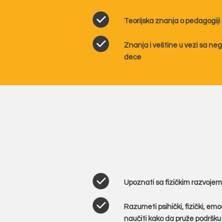
Teorijska znanja o pedagogiji
Znanja i veštine u vezi sa ne
dece
Upoznati sa fizičkim razvoje
Razumeti psihički, fizički, emoc
naučiti kako da pruže podršku