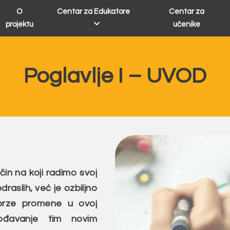
O
Centar za Edukatore
Centar za
projektu
učenike
Poglavlje I – UVOD
čin na koji radimo svoj
aslih, već je ozbiljno
 brze promene u ovoj
agođavanje tim novim