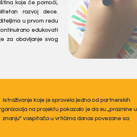
tina koje će pomoći,
litetan razvoj dece.
oditeljima u prvom redu
 kontinuirano edukovati
je za obavljanje svog
Istraživanje koje je sprovela jedna od partnerskih
rganizacija na projektu pokazalo je da su „praznine u
znanju“ vaspitača u vrtićima danas povezane sa: