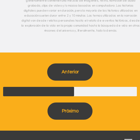
generalmente contienen una mezcla de imágenes, texto, narración de audio
grabada, clips de video y/o música basados en computadora. Las historias
digitales pueden variar en duración, pero la mayoría de las historias utilizadas en
educación suelen durar entre 2 y 10 minutos. Los temas utilizados en la narración
digital van desde relatos personales hasta el relato de eventos históricos, desde
la exploración de la vida en la propia comunidad hasta la búsqueda de vida en otros
rincones del universo y, literalmente, todo lo demás.
Anterior
Próximo