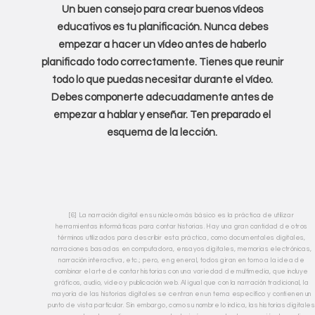
Un buen consejo para crear buenos vídeos
educativos es tu planificación. Nunca debes
empezar a hacer un vídeo antes de haberlo
planificado todo correctamente. Tienes que reunir
todo lo que puedas necesitar durante el vídeo.
Debes componerte adecuadamente antes de
empezar a hablar y enseñar. Ten preparado el
esquema de la lección.
[6] La narración digital en su núcleo más básico es la práctica de utilizar
herramientas informáticas para contar historias. Hay una gran cantidad de otros
términos utilizados para describir esta práctica, como documentales digitales,
narraciones basadas en computadora, ensayos digitales, memorias electrónicas,
narración interactiva, etc.; pero, en general, todos giran en torno a la idea de
combinar el arte de contar historias con una variedad de multimedia, que incluye
gráficos, audio, video y publicación web. Al igual que con la narración tradicional, la
mayoría de las historias digitales se centran en un tema específico y contienen un
punto de vista particular. Sin embargo, como su nombre lo indica, las historias digitales